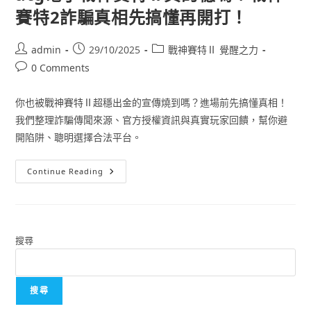
賽特2詐騙真相先搞懂再開打！
admin
29/10/2025
戰神賽特Ⅱ 覺醒之力
0 Comments
你也被戰神賽特Ⅱ超穩出金的宣傳燒到嗎？進場前先搞懂真相！
我們整理詐騙傳聞來源、官方授權資訊與真實玩家回饋，幫你避
開陷阱、聰明選擇合法平台。
Continue Reading
搜尋
搜尋