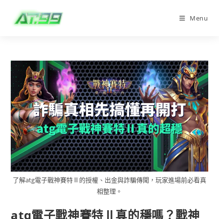
Menu
了解atg電子戰神賽特Ⅱ的授權、出金與詐騙傳聞，玩家進場前必看真
相整理。
atg電子戰神賽特Ⅱ真的穩嗎？戰神