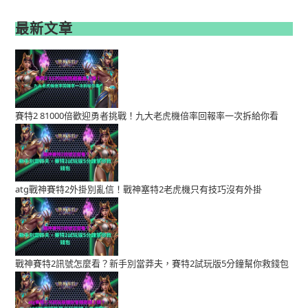
最新文章
賽特2 81000倍歡迎勇者挑戰！九大老虎機倍率回報率一次拆給你看
atg戰神賽特2外掛別亂信！戰神塞特2老虎機只有技巧沒有外掛
戰神賽特2訊號怎麼看？新手別當莽夫，賽特2試玩版5分鐘幫你救錢包