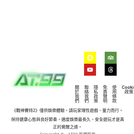
關
聯
隱
免
使
Cooki
於
絡
私
責
用
政策
我
我
政
聲
條
們
們
策
明
款
《戰神賽特2》僅供娛樂體驗，請玩家理性遊戲、量力而行。
保持健康心態與良好節奏，適度娛樂最長久，安全遊玩才是真
正的覺醒之道。