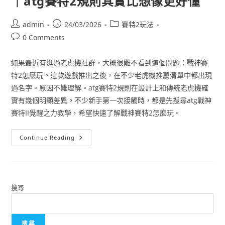
｜atg賽特2規則其實比想像更好懂
admin
24/03/2026
賽特2玩法
0 Comments
如果最近有逛過老虎機社群，大概很難不看到這個問題：戰神賽
特2怎麼玩。這款遊戲推出之後，在不少老虎機推薦清單中都出現
過名字。原因不難理解。atg賽特2規則在設計上和傳統老虎機確
實有幾個明顯差異。不少新手第一次接觸時，都是先搜尋atg戰神
賽特II覺醒之力教學，希望快速了解戰神賽特2怎麼玩。
Continue Reading
搜尋
搜尋