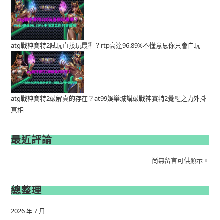
atg戰神賽特2試玩直接玩最準？rtp高達96.89%不懂意思你只會白玩
atg戰神賽特2破解真的存在？at99娛樂城講破戰神賽特2覺醒之力外掛
真相
最近評論
尚無留言可供顯示。
總整理
2026 年 7 月