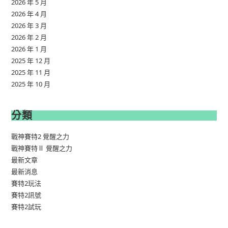
2026 年 5 月
2026 年 4 月
2026 年 3 月
2026 年 2 月
2026 年 1 月
2025 年 12 月
2025 年 11 月
2025 年 10 月
分類
戰神賽特2 覺醒之力
戰神賽特Ⅱ 覺醒之力
最新文章
最新消息
賽特2玩法
賽特2訊號
賽特2試玩