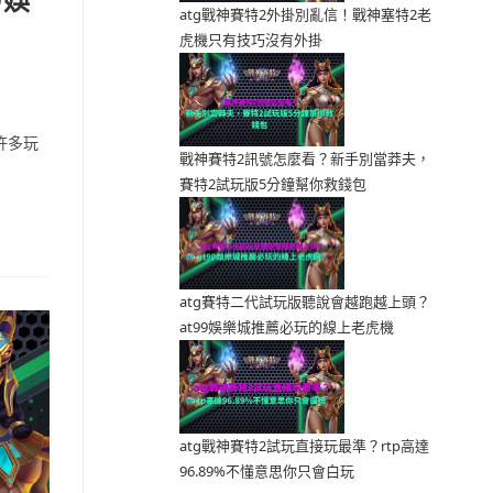
atg戰神賽特2外掛別亂信！戰神塞特2老
虎機只有技巧沒有外掛
許多玩
戰神賽特2訊號怎麼看？新手別當莽夫，
。
賽特2試玩版5分鐘幫你救錢包
atg賽特二代試玩版聽說會越跑越上頭？
at99娛樂城推薦必玩的線上老虎機
atg戰神賽特2試玩直接玩最準？rtp高達
96.89%不懂意思你只會白玩