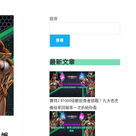
搜尋
搜尋
最新文章
賽特2 81000倍歡迎勇者挑戰！九大老虎
機倍率回報率一次拆給你看
9娛