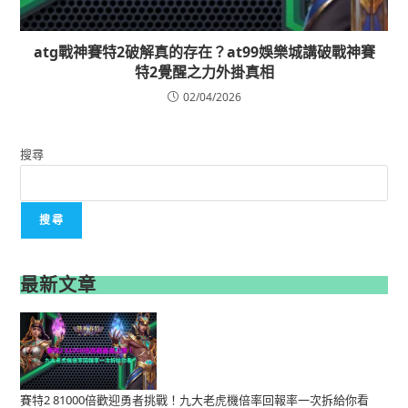
atg戰神賽特2破解真的存在？at99娛樂城講破戰神賽
特2覺醒之力外掛真相
02/04/2026
搜尋
搜尋
最新文章
賽特2 81000倍歡迎勇者挑戰！九大老虎機倍率回報率一次拆給你看