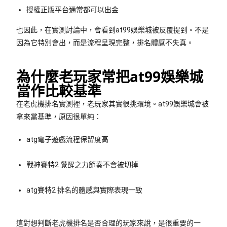
授權正版平台通常都可以出金
也因此，在實測討論中，會看到at99娛樂城被反覆提到。不是
因為它特別會出，而是流程呈現完整，排名體感不失真。
為什麼老玩家常把at99娛樂城
當作比較基準
在老虎機排名實測裡，老玩家其實很挑環境。at99娛樂城會被
拿來當基準，原因很單純：
atg電子遊戲流程保留度高
戰神賽特2 覺醒之力節奏不會被切掉
atg賽特2 排名的體感與實際表現一致
這對想判斷老虎機排名是否合理的玩家來說，是很重要的一