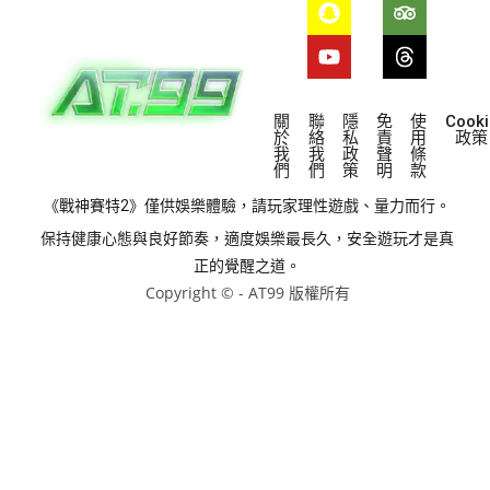
關
聯
隱
免
使
Cooki
於
絡
私
責
用
政策
我
我
政
聲
條
們
們
策
明
款
《戰神賽特2》僅供娛樂體驗，請玩家理性遊戲、量力而行。
保持健康心態與良好節奏，適度娛樂最長久，安全遊玩才是真
正的覺醒之道。
Copyright ©
- AT99 版權所有