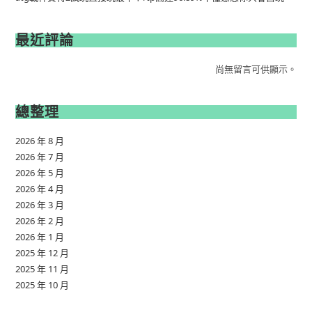
最近評論
尚無留言可供顯示。
總整理
2026 年 8 月
2026 年 7 月
2026 年 5 月
2026 年 4 月
2026 年 3 月
2026 年 2 月
2026 年 1 月
2025 年 12 月
2025 年 11 月
2025 年 10 月