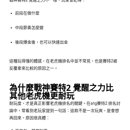
戰神賽特2 覺醒之力不一樣，玩家會記得：
前段在做什麼
中段節奏怎麼變
後段爆金後，也可以快速出金
這種玩得懂的體感，在老虎機排名中並不常見，也是賽特2被
反覆拿來比較的原因之一。
為什麼戰神賽特2 覺醒之力比
其他老虎機更耐玩
耐玩度，才是真正影響老虎機排名的關鍵。在atg賽特2 排名討
論中，常看到老玩家提到一句話：這款不是一次玩爽，是會想
再回來。原因很具體：