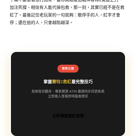
加注死撐、相信有人能代操包救，那一刻，其實已經不是在救
紅了。最後記住老玩家的一句就夠：敢停手的人，紅字才會
停；還在追的人，只會越陷越深。
限時公開
掌握
賽特2救紅
最完整技巧
拒絕盲目翻本，專家親測 AT99 最速同步訊號系統
立即進入查看即時盤面資訊
立即領取救紅指南