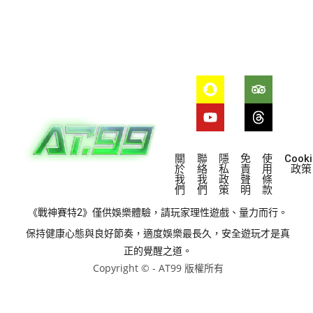
關
聯
隱
免
使
Cooki
於
絡
私
責
用
政策
我
我
政
聲
條
們
們
策
明
款
《戰神賽特2》僅供娛樂體驗，請玩家理性遊戲、量力而行。
保持健康心態與良好節奏，適度娛樂最長久，安全遊玩才是真
正的覺醒之道。
Copyright ©
- AT99 版權所有