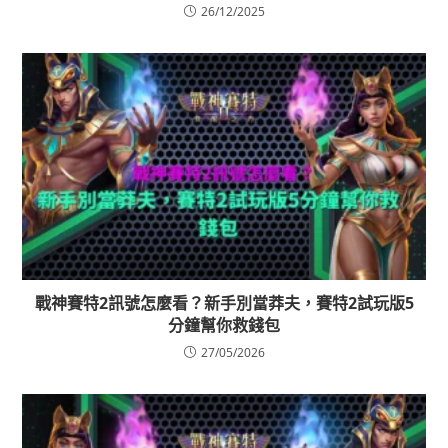
26/12/2025
戰神賽特2訊號怎麼看？新手別當莽夫，賽特2試玩版5
分鐘幫你救錢包
27/05/2026