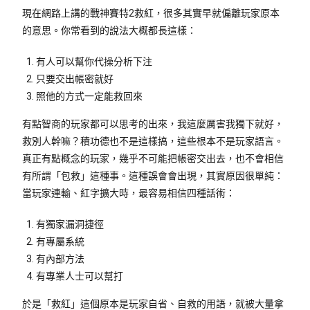
現在網路上講的戰神賽特2救紅，很多其實早就偏離玩家原本
的意思。你常看到的說法大概都長這樣：
有人可以幫你代操分析下注
只要交出帳密就好
照他的方式一定能救回來
有點智商的玩家都可以思考的出來，我這麼厲害我獨下就好，
救別人幹嘛？積功德也不是這樣搞，這些根本不是玩家語言。
真正有點概念的玩家，幾乎不可能把帳密交出去，也不會相信
有所謂「包救」這種事。這種誤會會出現，其實原因很單純：
當玩家連輸、紅字擴大時，最容易相信四種話術：
有獨家漏洞捷徑
有專屬系統
有內部方法
有專業人士可以幫打
於是「救紅」這個原本是玩家自省、自救的用語，就被大量拿