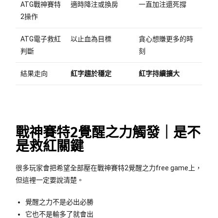
ATG戰神賽特
適時降注或換房
一直加注還死撐
2操作
ATG電子救紅
以止血為目標
貪心想賺更多的時
判斷
刻
結果走向
紅字趨於穩定
紅字持續擴大
戰神賽特2覺醒之力觸發｜是不
是救紅關鍵
很多玩家會把希望全部壓在戰神賽特2覺醒之力free game上，
但這裡一定要說清楚。
覺醒之力不是必出必勝
它也不是輸多了就會出