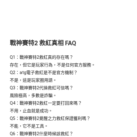
戰神賽特2 救紅真相 FAQ
Q1：戰神賽特2救紅真的存在嗎？
存在，但它是
玩家行為
，不是任何官方服務。
Q2：atg電子救紅是不是官方機制？
不是，這是
玩家圈用語
。
Q3：戰神賽特2代操救紅可信嗎？
風險極高，
多數是詐騙
。
Q4：戰神賽特2救紅一定要打回來嗎？
不用，
止血就是成功
。
Q5：戰神賽特2覺醒之力救紅保證獲利嗎？
不能，它
不是工具
。
Q6：戰神賽特2什麼時候該救紅？