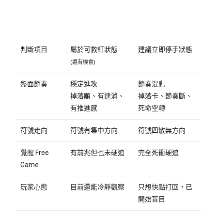
判斷項目
屬於可救紅狀態
建議立即停手狀態
(還有機會)
盤面節奏
穩定進攻
節奏混亂
掉落順、有連消、
掉落卡、節奏斷、
有推進感
死命空轉
符號走向
符號有集中方向
符號四散無方向
覺醒 Free
有前兆但也未硬追
完全死衝硬追
Game
玩家心態
目前還能冷靜觀察
只想快點打回，已
開始盲目