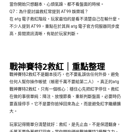
當你開始只想翻本、心煩氣躁、都不看盤面的時候。
Q7：為什麼討論救紅常提到 AT99 娛樂城？
在 atg 電子救紅階段，玩家最怕的是看不清楚自己在輸什麼。
不少人提到 AT99，重點在於其與
atg 電子官方伺服器同步度
高，房間資訊清晰，有助於玩家判斷。
戰神賽特2救紅｜重點整理
戰神賽特2救紅不是翻本技巧，也不要亂誤信任何外掛，避免
任何人幫你操作帳號（帳密千萬不要給第二人）。真正的atg
戰神賽特2救紅，只有一個核心：穩住心先把紅字停住。救紅
在做的事很單純：降注、放慢節奏、重新判斷盤面，必要時仍
要直接停手。它不是要你追悼回來為止，而是避免紅字繼續擴
大。
玩家記得簡單分清楚就好：救紅，是先止血，不是保證翻身，
千萬不要急著想打回來。當你開始硬追戰神賽特2覺醒之力、