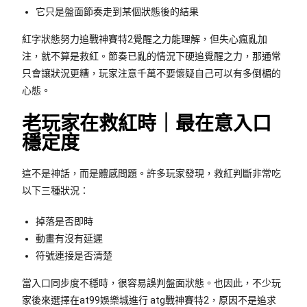
它只是盤面節奏走到某個狀態後的結果
紅字狀態努力追戰神賽特2覺醒之力能理解，但失心瘋亂加
注，就不算是救紅。節奏已亂的情況下硬追覺醒之力，那通常
只會讓狀況更糟，玩家注意千萬不要懷疑自己可以有多倒楣的
心態。
老玩家在救紅時｜最在意入口
穩定度
這不是神話，而是體感問題。許多玩家發現，救紅判斷非常吃
以下三種狀況：
掉落是否即時
動畫有沒有延遲
符號連接是否清楚
當入口同步度不穩時，很容易誤判盤面狀態。也因此，不少玩
家後來選擇在at99娛樂城進行 atg戰神賽特2，原因不是追求