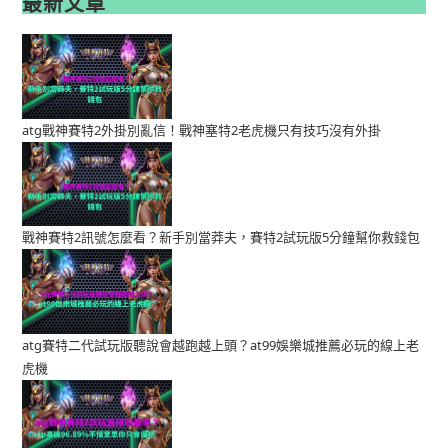
最新文章
atg戰神賽特2外掛別亂信！戰神塞特2老虎機只有技巧沒有外掛
戰神賽特2訊號怎麼看？新手別當莽夫，賽特2試玩版5分鐘幫你救錢包
atg賽特二代試玩版聽說會越跑越上頭？at99娛樂城推薦必玩的線上老
虎機