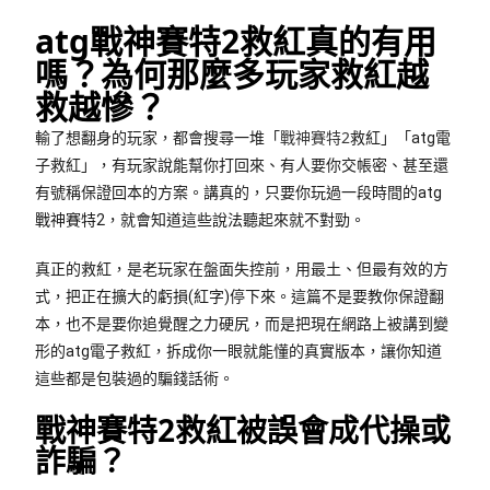
atg戰神賽特2救紅真的有用
嗎？為何那麼多玩家救紅越
救越慘？
戰神賽特2
輸了想翻身的玩家，都會搜尋一堆「
救紅」「atg電
子救紅」，有玩家說能幫你打回來、有人要你交帳密、甚至還
有號稱保證回本的方案。講真的，只要你玩過一段時間的atg
戰神賽特2，就會知道這些說法聽起來就不對勁。
真正的救紅，是老玩家在盤面失控前，用最土、但最有效的方
式，把正在擴大的虧損(紅字)停下來。這篇不是要教你保證翻
本，也不是要你追覺醒之力硬尻，而是把現在網路上被講到變
形的atg電子救紅，拆成你一眼就能懂的真實版本，讓你知道
這些都是包裝過的騙錢話術。
戰神賽特2救紅被誤會成代操或
詐騙？