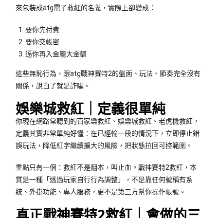
來包裝成atg電子救紅的名義，實際上卻變成：
要你先付費
要你交帳密
逼你再入金龐大金額
這些無恥行為，跟atg戰神賽特2的盤面、玩法、節奏完全沒有
關係，說白了就是詐騙。
娛樂城救紅｜定義很單純
你現在網路常聽到的百家樂救紅、娛樂城救紅、老虎機救紅，
定義其實非常單純好懂：在已經輸一段的情況下，立即停止錯
誤玩法，降低紅字繼續擴大的風險，把狀態拉回可控範圍。
重點只有一個：救紅不是翻本，叫止血。戰神賽特2救紅，本
質是一種「透過玩家自行行為調整」，不是靠任何號稱有系
統、外掛功能、專人服務，更不是第三方幫你操作帳號。
真正戰神賽特2救紅｜會做的三