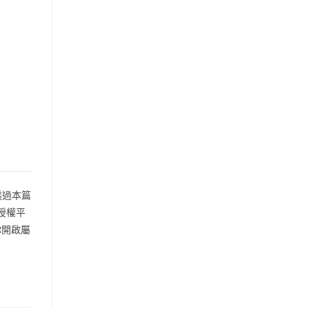
透過本篇
授權平
你開啟屬