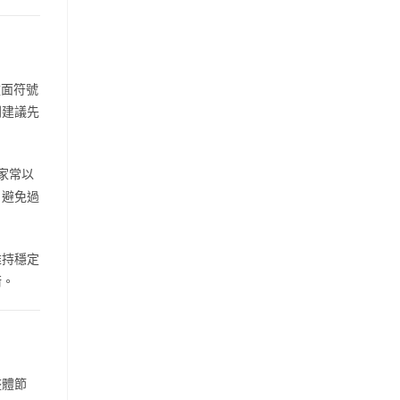
盤面符號
則建議先
家常以
，避免過
維持穩定
衡。
整體節