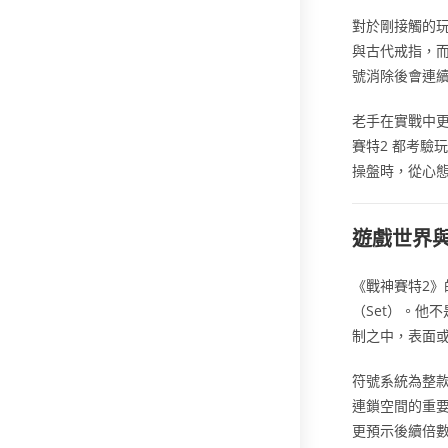
對於剛接觸的
與古代戒指，而
號消除後會連
老手在實戰中
賽特2 都考驗
操盤時，從心
遊戲世界
《戰神賽特2
（Set）。他
制之中，表面
符號系統為整
連鎖空間的重
更預示後續倍