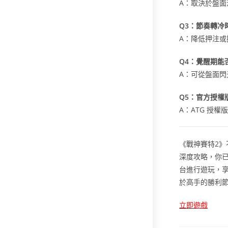
A：取決於盤
Q3：節奏轉冷
A：降低押注
Q4：覺醒期能
A：可從盤面
Q5：官方授權
A：ATG 授
《戰神賽特2》
深度攻略，你已
台進行遊玩，
於高手的勝利
立即遊戲