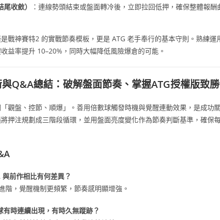
結尾收斂）
：連線勢頭結束或盤面轉冷後，立即拉回低押，確保整體報酬
是戰神賽特2 的實戰節奏模板，更是 ATG 老手奉行的基本守則。熟練運
收益率提升 10–20%，同時大幅降低風險爆倉的可能。
與Q&A總結：破解盤面節奏、掌握ATG授權版致
調「觀盤、控節、順爆」。善用倍數球觸發時機與覺醒連動效果，是成功
議將押注規劃成三階段循環，並用盤面亮度變化作為節奏判斷基準，確保
。
&A
2 與前作相比有何差異？
更進階，覺醒機制更頻繁，節奏感明顯增強。
球有時連續出現，有時久無蹤跡？