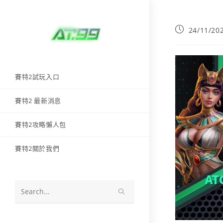
24/11/20
賽特2試玩入口
賽特2 最新消息
賽特2攻略懶人包
賽特2關於我們
Search
this
website