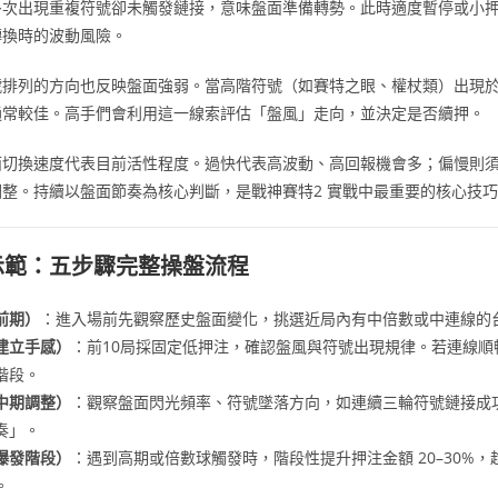
多次出現重複符號卻未觸發鏈接，意味盤面準備轉勢。此時適度暫停或小
轉換時的波動風險。
號排列的方向也反映盤面強弱。當高階符號（如賽特之眼、權杖類）出現
通常較佳。高手們會利用這一線索評估「盤風」走向，並決定是否續押。
面切換速度代表目前活性程度。過快代表高波動、高回報機會多；偏慢則
整。持續以盤面節奏為核心判斷，是戰神賽特2 實戰中最重要的核心技
示範：五步驟完整操盤流程
前期）
：進入場前先觀察歷史盤面變化，挑選近局內有中倍數或中連線的
建立手感）
：前10局採固定低押注，確認盤風與符號出現規律。若連線順
階段。
中期調整）
：觀察盤面閃光頻率、符號墜落方向，如連續三輪符號鏈接成
奏」。
爆發階段）
：遇到高期或倍數球觸發時，階段性提升押注金額 20–30%，
。