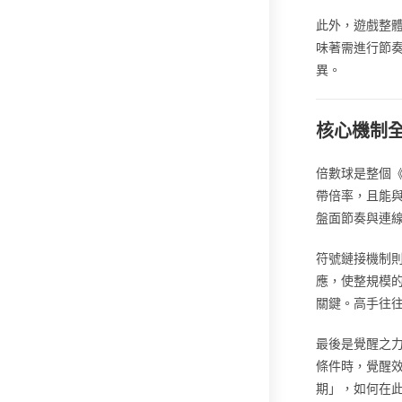
此外，遊戲整
味著需進行節
異。
核心機制
倍數球是整個
帶倍率，且能
盤面節奏與連
符號鏈接機制
應，使整規模
關鍵。高手往
最後是覺醒之
條件時，覺醒效
期」，如何在